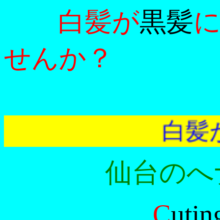
白髪が
黒髪
せんか？
白髪が
仙台のへ
C
utin